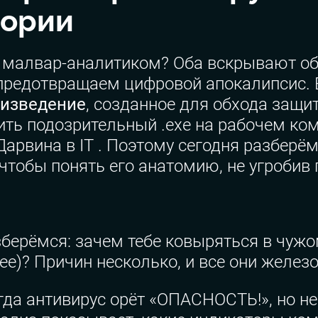
тории
 малвар-аналитиком? Оба вскрывают объ
 предотвращаем цифровой апокалипсис. 
оизведение
, созданное для обхода защи
ть подозрительный .exe на рабочем ком
арвина в IT . Поэтому сегодня разберём
 чтобы понять его анатомию, не угробив
зберёмся: зачем тебе ковыряться в чу
нее)? Причин несколько, и все они желез
да антивирус орёт «ОПАСНОСТЬ!», но не 