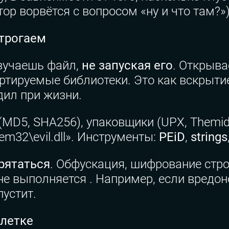
тор ворвётся с вопросом «ну и что там?»)
 трогаем
изучаешь файл,
не запуская его
. Открыв
мпортируемые библиотеки. Это как вскрыт
дил при жизни.
MD5, SHA256), упаковщики (UPX, Themida
m32\evil.dll». Инструменты:
PEiD
,
strings
рятаться
. Обфускация, шифрование стро
 не выполняется . Например, если вредон
пустит.
клетке