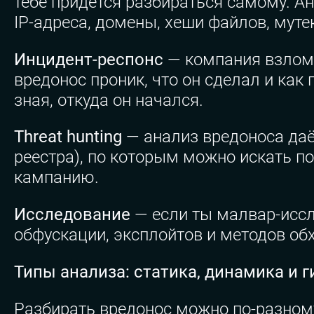
тебе придётся разбираться самому. А
IP-адреса, домены, хеши файлов, муте
Инцидент-респонс
— компания взлома
вредонос проник, что он сделал и как
зная, откуда он начался.
Threat hunting
— анализ вредоноса даё
реестра), по которым можно искать п
кампанию.
Исследование
— если ты малвар-иссл
обфускации, эксплойтов и методов об
Типы анализа: статика, динамика и г
Разбирать вредонос можно по-разному,