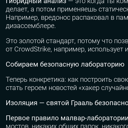
Гибридный анализ
— это когда ты ком
делает, а потом применяешь статичес
Например, вредонос распаковал в па
дизассемблере.
Это золотой стандарт, потому что поз
от CrowdStrike, например, использует
Собираем безопасную лабораторию
Теперь конкретика: как построить св
стать героем новостей «хакер случайн
Изоляция — святой Грааль безопасн
Первое правило малвар-лаборатории:
мостов, никаких общих папок, никако