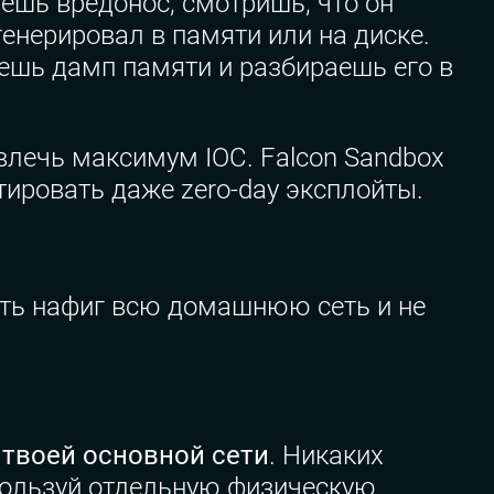
аешь вредонос, смотришь, что он
енерировал в памяти или на диске.
ешь дамп памяти и разбираешь его в
влечь максимум IOC. Falcon Sandbox
тировать даже zero-day эксплойты.
ать нафиг всю домашнюю сеть и не
 твоей основной сети
. Никаких
спользуй отдельную физическую