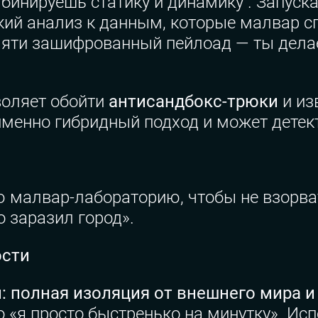
бинируешь статику и динамику . Запуск
кий анализ к данным, которые малвар сг
мяти зашифрованный пейлоад — ты дела
воляет обойти
антисандбокс-трюки
и из
 именно гибридный подход и может детек
ою малвар-лабораторию, чтобы не взорв
о заразил город».
ости
 полная изоляция от внешнего мира и
го «я просто быстренько на минутку». И