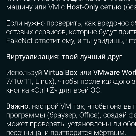
машину или VM с
Host-Only сетью
(без
Если нужно проверить, как вредонос 
сетевых сервисов, которые будут прит
FakeNet ответит ему, и ты увидишь, ч
Виртуализация: твой лучший друг
Используй
VirtualBox
или
VMware Work
7/10/11, Linux), чтобы после каждого
кнопка «Ctrl+Z» для всей ОС.
Важно
: настрой VM так, чтобы она в
программы (браузер, Office), создай
может проверять, установлены ли обои
песочница, и притворится мёртвым.