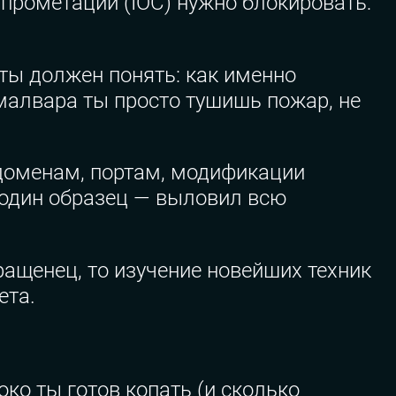
прометации (IOC) нужно блокировать:
ты должен понять: как именно
 малвара ты просто тушишь пожар, не
доменам, портам, модификации
 один образец — выловил всю
ащенец, то изучение новейших техник
ета.
око ты готов копать (и сколько