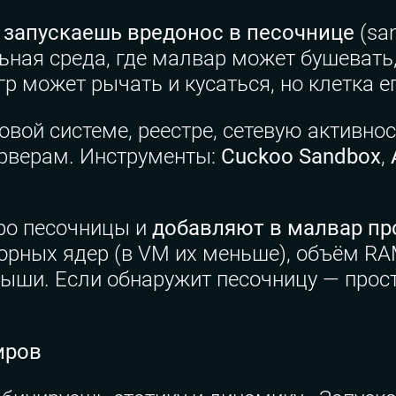
ы
запускаешь вредонос в песочнице
(san
ная среда, где малвар может бушевать,
гр может рычать и кусаться, но клетка е
вой системе, реестре, сетевую активно
ерверам. Инструменты:
Cuckoo Sandbox
,
про песочницы и
добавляют в малвар пр
орных ядер (в VM их меньше), объём RA
 мыши. Если обнаружит песочницу — прос
иров