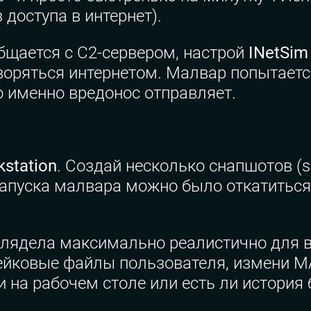
 доступа в интернет).
общается с C2-сервером, настрой
INetSim
воряться интернетом. Малвар попытается
то именно вредонос отправляет.
station
. Создай несколько снапшотов (
 запуска малвара можно было откатиться
ыглядела максимально реалистично для 
 фейковые файлы пользователя, измени M
 на рабочем столе или есть ли история б