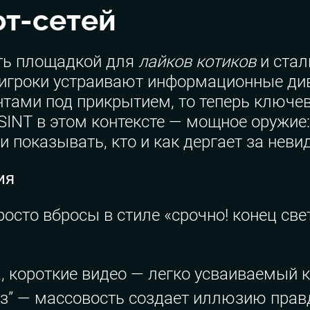
от-сетей
ть площадкой для
лайков котиков
и стал
 игроки устраивают информационные ди
тами под прикрытием, то теперь ключевы
INT в этом контексте — мощное оружие:
 показывать, кто и как дергает за неви
ия
осто вбросы в стиле «срочно! конец све
 короткие видео — легко усваиваемый к
аз” — массовость создает иллюзию прав