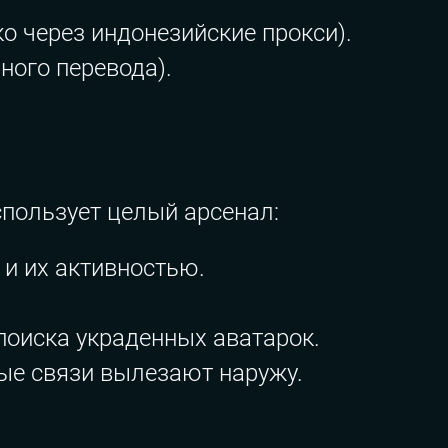
о через индонезийские прокси).
ного перевода).
пользует целый арсенал:
 и их активностью.
 поиска украденных аватарок.
тые связи вылезают наружу.