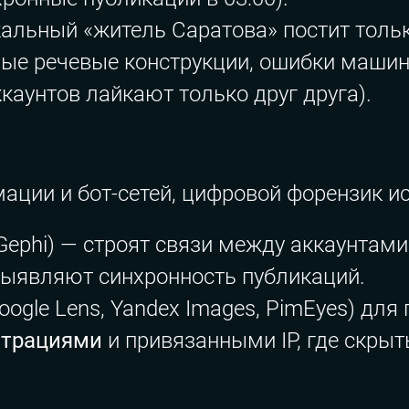
альный «житель Саратова» постит тольк
ные речевые конструкции, ошибки машин
каунтов лайкают только друг друга).
ции и бот-сетей, цифровой форензик ис
Gephi) — строят связи между аккаунтами
ыявляют синхронность публикаций.
oogle Lens, Yandex Images, PimEyes) для
страциями
и привязанными IP, где скры