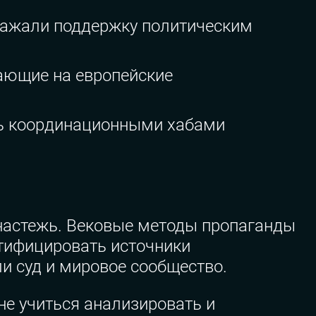
ыражали поддержку политическим
тающие на европейские
сь координационными хабами
 настежь. Вековые методы пропаганды
нтифицировать источники
ли суд и мировое сообщество.
 не учиться анализировать и