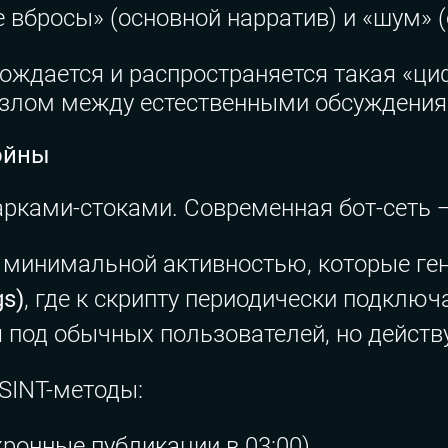
 вбросы» (основной нарратив) и «шум» 
рождается и распространяется такая «ци
разлом между естественными обсуждени
ойны
арками-стоками. Современная бот-сеть —
 минимальной активностью, которые ген
s)
, где к скрипту периодически подключ
 под обычных пользователей, но дейст
SINT-методы:
ронные публикации в 03:00).